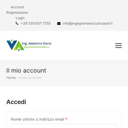
Account
Registrazione
Login
+39 339 637 7255
info@ingegneriaesicurezzasrl.it
Il mio account
Home
»
Il mio account
Accedi
Nome utente o indirizzo email
*