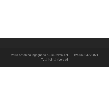
Verro Antonino Ingegneria & Sicurezza s.r.l. - P.IVA 06924720821
Tutti i diritti riservati