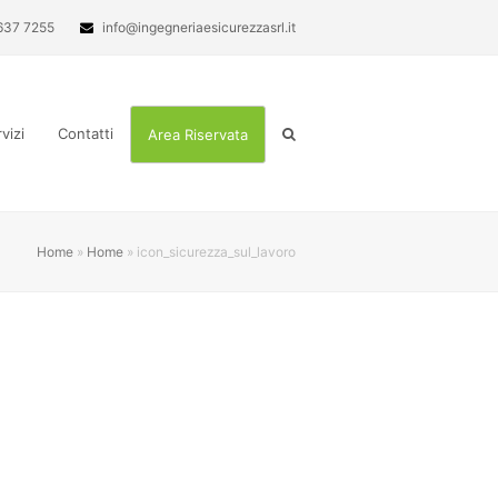
637 7255
info@ingegneriaesicurezzasrl.it
vizi
Contatti
Area Riservata
Home
»
Home
»
icon_sicurezza_sul_lavoro