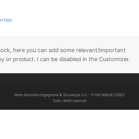
0x150)
 block, here you can add some relevant/important
 or product. I can be disabled in the Customizer.
Verro Antonino Ingegneria & Sicurezza s.r.l. - P.IVA 06924720821
Tutti i diritti riservati