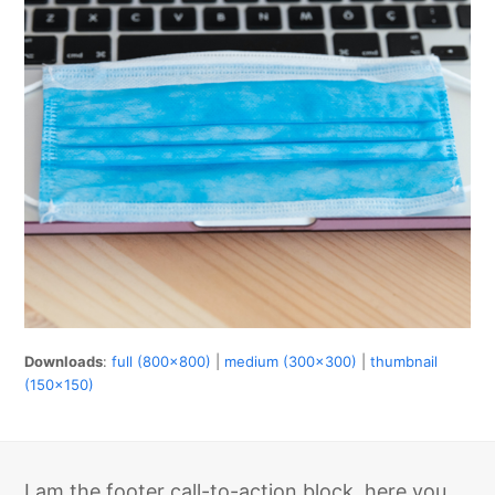
Downloads
:
full (800x800)
|
medium (300x300)
|
thumbnail
(150x150)
I am the footer call-to-action block, here you