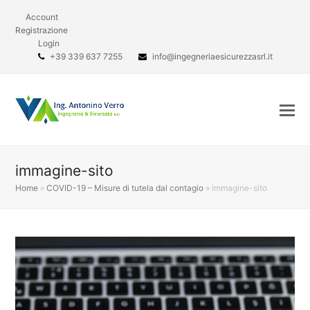
Account
Registrazione
Login
+39 339 637 7255
info@ingegneriaesicurezzasrl.it
immagine-sito
Home
»
COVID-19 – Misure di tutela dal contagio
»
immagine-sito